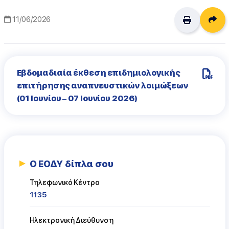
Δι
11/06/2026
Εβδομαδιαία έκθεση επιδημιολογικής
επιτήρησης αναπνευστικών λοιμώξεων
(01 Ιουνίου – 07 Ιουνίου 2026)
Ο ΕΟΔΥ δίπλα σου
Τηλεφωνικό Κέντρο
1135
Ηλεκτρονική Διεύθυνση