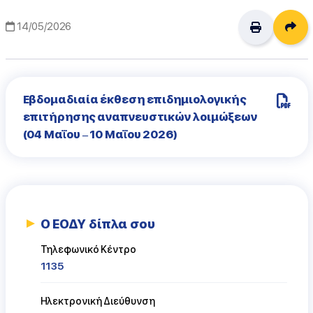
Δι
14/05/2026
Εβδομαδιαία έκθεση επιδημιολογικής
επιτήρησης αναπνευστικών λοιμώξεων
(04 Μαΐου – 10 Μαΐου 2026)
Ο ΕΟΔΥ δίπλα σου
Τηλεφωνικό Κέντρο
1135
Ηλεκτρονική Διεύθυνση