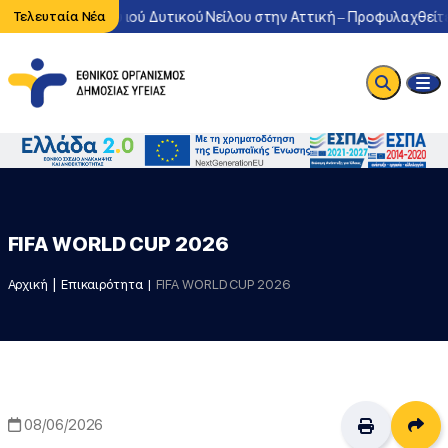
κυκλοφορία του ιού Δυτικού Νείλου στην Αττική – Προφυλαχθείτε α
Τελευταία Νέα
FIFA WORLD CUP 2026
Αρχική
Επικαιρότητα
FIFA WORLD CUP 2026
Δι
08/06/2026