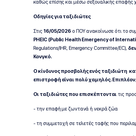
καθώς επίσης και μέσω σεξουαλικής επαφής 
Οδηγίες για ταξιδιώτες
Στις
16/05/2026
ο ΠΟΥ ανακοίνωσε ότι το σ
PHEIC (
Public
Health
Emergency
of
Internat
Regulations/IHR, Emergency Committee/EC),
δεν
Κονγκό.
Ο κίνδυνος προσβολής ενός ταξιδιώτη κα
επιστροφή είναι πολύ χαμηλός. Επιπλέο
Οι ταξιδιώτες που επισκέπτονται
τις προ
- την επαφή με ζωντανά ή νεκρά ζώα
- τη συμμετοχή σε τελετές ταφής που περιλ