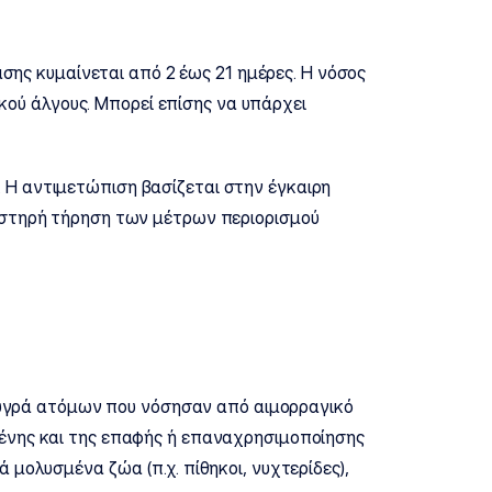
σης κυμαίνεται από 2 έως 21 ημέρες. Η νόσος
κού άλγους. Μπορεί επίσης να υπάρχει
α. Η αντιμετώπιση βασίζεται στην έγκαιρη
υστηρή τήρηση των μέτρων περιορισμού
 υγρά ατόμων που νόσησαν από αιμορραγικό
ένης και της επαφής ή επαναχρησιμοποίησης
ολυσμένα ζώα (π.χ. πίθηκοι, νυχτερίδες),