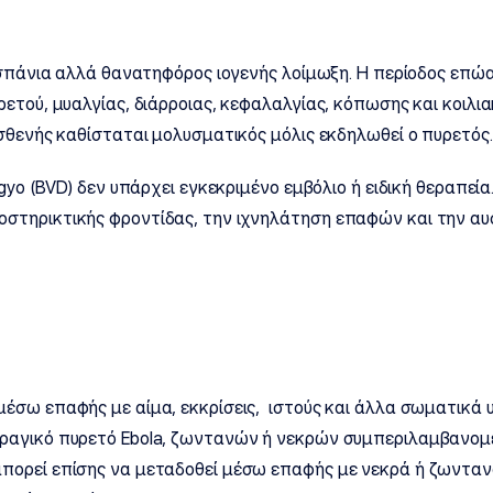
 σπάνια αλλά θανατηφόρος ιογενής λοίμωξη. Η περίοδος επώα
ετού, μυαλγίας, διάρροιας, κεφαλαλγίας, κόπωσης και κοιλια
σθενής καθίσταται μολυσματικός μόλις εκδηλωθεί ο πυρετός.
gyo (BVD) δεν υπάρχει εγκεκριμένο εμβόλιο ή ειδική θεραπεί
στηρικτικής φροντίδας, την ιχνηλάτηση επαφών και την α
μέσω επαφής με αίμα, εκκρίσεις, ιστούς και άλλα σωματικά
ραγικό πυρετό Ebola, ζωντανών ή νεκρών συμπεριλαμβανομ
ορεί επίσης να μεταδοθεί μέσω επαφής με νεκρά ή ζωντανά μ