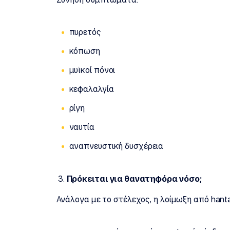
πυρετός
κόπωση
μυϊκοί πόνοι
κεφαλαλγία
ρίγη
ναυτία
αναπνευστική δυσχέρεια
Πρόκειται για θανατηφόρα νόσο;
Ανάλογα με το στέλεχος, η λοίμωξη από hant