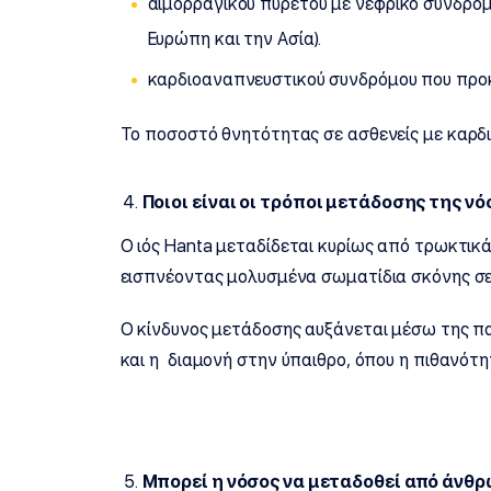
αιμορραγικού πυρετού με νεφρικό σύνδρομ
Ευρώπη και την Ασία).
καρδιοαναπνευστικού συνδρόμου που προκ
Το ποσοστό θνητότητας σε ασθενείς με καρδ
Ποιοι είναι οι τρόποι μετάδοσης της νό
Ο ιός Hanta μεταδίδεται κυρίως από τρωκτικ
εισπνέοντας μολυσμένα σωματίδια σκόνης σε
Ο κίνδυνος μετάδοσης αυξάνεται μέσω της π
και η διαμονή στην ύπαιθρο, όπου η πιθανότη
Μπορεί η νόσος να μεταδοθεί από άνθ