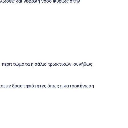
λώσεις και νεφρική νόσο (κυρίως στην
α, περιττώματα ή σάλιο τρωκτικών, συνήθως
 και με δραστηριότητες όπως η κατασκήνωση