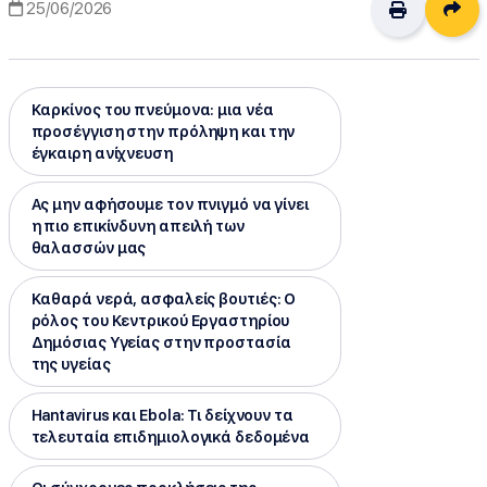
Δι
25/06/2026
Καρκίνος του πνεύμονα: μια νέα
προσέγγιση στην πρόληψη και την
έγκαιρη ανίχνευση
Ας μην αφήσουμε τον πνιγμό να γίνει
η πιο επικίνδυνη απειλή των
θαλασσών μας
Καθαρά νερά, ασφαλείς βουτιές: Ο
ρόλος του Κεντρικού Εργαστηρίου
Δημόσιας Υγείας στην προστασία
της υγείας
Hantavirus και Ebola: Τι δείχνουν τα
τελευταία επιδημιολογικά δεδομένα