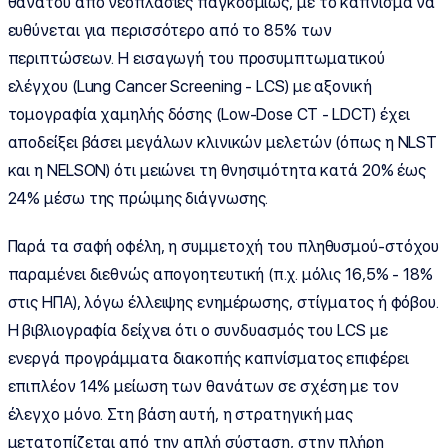
θανάτου από νεοπλασίες παγκοσμίως, με το κάπνισμα να
ευθύνεται για περισσότερο από το 85% των
περιπτώσεων. Η εισαγωγή του προσυμπτωματικού
ελέγχου (Lung Cancer Screening - LCS) με αξονική
τομογραφία χαμηλής δόσης (Low-Dose CT - LDCT) έχει
αποδείξει βάσει μεγάλων κλινικών μελετών (όπως η NLST
και η NELSON) ότι μειώνει τη θνησιμότητα κατά 20% έως
24% μέσω της πρώιμης διάγνωσης.
Παρά τα σαφή οφέλη, η συμμετοχή του πληθυσμού-στόχου
παραμένει διεθνώς απογοητευτική (π.χ. μόλις 16,5% - 18%
στις ΗΠΑ), λόγω έλλειψης ενημέρωσης, στίγματος ή φόβου.
Η βιβλιογραφία δείχνει ότι ο συνδυασμός του LCS με
ενεργά προγράμματα διακοπής καπνίσματος επιφέρει
επιπλέον 14% μείωση των θανάτων σε σχέση με τον
έλεγχο μόνο. Στη βάση αυτή, η στρατηγική μας
μετατοπίζεται από την απλή σύσταση, στην πλήρη