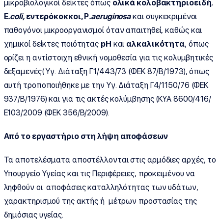
μικροβιολογικοί δείκτες όπως
ολικά κολοβακτηριοειδή
,
E
.
coli
,
εντερόκοκκοι,
P
.
aeruginosa
και συγκεκριμένοι
παθογόνοι μικροοργανισμοί όταν απαιτηθεί, καθώς και
χημικοί δείκτες ποιότητας
pH
και
αλκαλικότητα
, όπως
ορίζει η αντίστοιχη εθνική νομοθεσία για τις κολυμβητικές
δεξαμενές( Υγ. Διάταξη Γ1/443/73 (ΦΕΚ 87/Β/1973), όπως
αυτή τροποποιήθηκε με την Υγ. Διάταξη Γ4/1150/76 (ΦΕΚ
937/Β/1976) και για τις ακτές κολύμβησης (ΚΥΑ 8600/416/
Ε103/2009 (ΦΕΚ 356/Β/2009).
Από το εργαστήριο στη λήψη αποφάσεων
Τα αποτελέσματα αποστέλλονται στις αρμόδιες αρχές, το
Υπουργείο Υγείας και τις Περιφέρειες, προκειμένου να
ληφθούν οι αποφάσεις καταλληλότητας των υδάτων,
χαρακτηρισμού της ακτής ή μέτρων προστασίας της
δημόσιας υγείας.