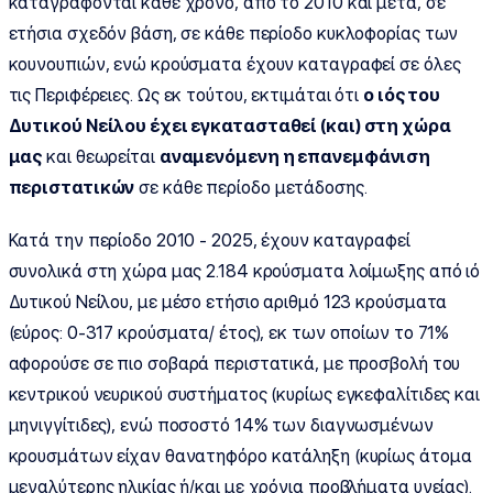
καταγράφονται κάθε χρόνο, από το 2010 και μετά, σε
ετήσια σχεδόν βάση, σε κάθε περίοδο κυκλοφορίας των
κουνουπιών, ενώ κρούσματα έχουν καταγραφεί σε όλες
τις Περιφέρειες. Ως εκ τούτου, εκτιμάται ότι
ο ιός του
Δυτικού Νείλου έχει εγκατασταθεί (και) στη χώρα
μας
και θεωρείται
αναμενόμενη η επανεμφάνιση
περιστατικών
σε κάθε περίοδο μετάδοσης.
Κατά την περίοδο 2010 - 2025, έχουν καταγραφεί
συνολικά στη χώρα μας 2.184 κρούσματα λοίμωξης από ιό
Δυτικού Νείλου, με μέσο ετήσιο αριθμό 123 κρούσματα
(εύρος: 0-317 κρούσματα/ έτος), εκ των οποίων το 71%
αφορούσε σε πιο σοβαρά περιστατικά, με προσβολή του
κεντρικού νευρικού συστήματος (κυρίως εγκεφαλίτιδες και
μηνιγγίτιδες), ενώ ποσοστό 14% των διαγνωσμένων
κρουσμάτων είχαν θανατηφόρο κατάληξη (κυρίως άτομα
μεγαλύτερης ηλικίας ή/και με χρόνια προβλήματα υγείας).