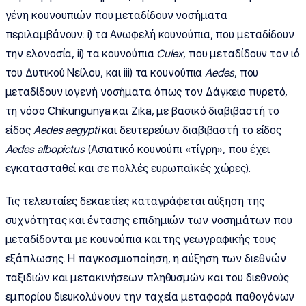
γένη κουνουπιών που μεταδίδουν νοσήματα
περιλαμβάνουν: i) τα Ανωφελή κουνούπια, που μεταδίδουν
την ελονοσία, ii) τα κουνούπια
Culex
, που μεταδίδουν τον ιό
του Δυτικού Νείλου, και iii) τα κουνούπια
Aedes
, που
μεταδίδουν ιογενή νοσήματα όπως τον Δάγκειο πυρετό,
τη νόσο Chikungunya και Zika, με βασικό διαβιβαστή το
είδος
Aedes
aegypti
και δευτερεύων διαβιβαστή το είδος
Aedes
albopictus
(Ασιατικό κουνούπι «τίγρη», που έχει
εγκατασταθεί και σε πολλές ευρωπαϊκές χώρες).
Τις τελευταίες δεκαετίες καταγράφεται αύξηση της
συχνότητας και έντασης επιδημιών των νοσημάτων που
μεταδίδονται με κουνούπια και της γεωγραφικής τους
εξάπλωσης. Η παγκοσμιοποίηση, η αύξηση των διεθνών
ταξιδιών και μετακινήσεων πληθυσμών και του διεθνούς
εμπορίου διευκολύνουν την ταχεία μεταφορά παθογόνων