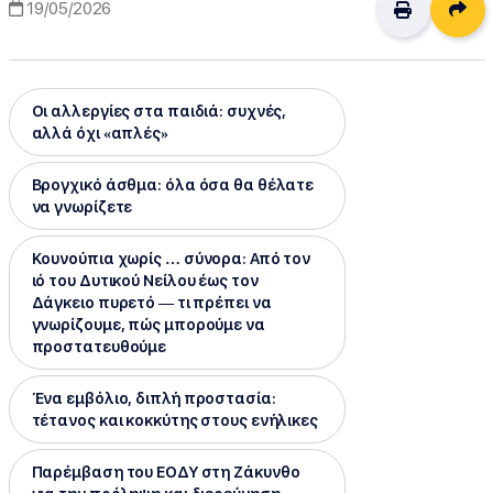
Δι
19/05/2026
Οι αλλεργίες στα παιδιά: συχνές,
αλλά όχι «απλές»
Βρογχικό άσθμα: όλα όσα θα θέλατε
να γνωρίζετε
Κουνούπια χωρίς … σύνορα: Από τον
ιό του Δυτικού Νείλου έως τον
Δάγκειο πυρετό — τι πρέπει να
γνωρίζουμε, πώς μπορούμε να
προστατευθούμε
Ένα εμβόλιο, διπλή προστασία:
τέτανος και κοκκύτης στους ενήλικες
Παρέμβαση του ΕΟΔΥ στη Ζάκυνθο