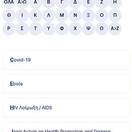
ΟΛΑ
Α
Ω
Α
B
Γ
Δ
E
Ζ
Η
Θ
Ι
Κ
Λ
Μ
Ν
Ξ
Ο
Π
Ρ
Σ
Τ
Υ
Φ
Χ
Ψ
Ω
A
Z
Covid-19
Ebola
HIV Λοίμωξη / AIDS
Joint Action on Health Promotion and Disease