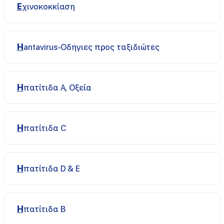
Εχινοκοκκίαση
Ηantavirus-Οδηγιες προς ταξιδιώτες
Ηπατίτιδα A, Οξεία
Ηπατίτιδα C
Ηπατίτιδα D & E
Ηπατίτιδα Β