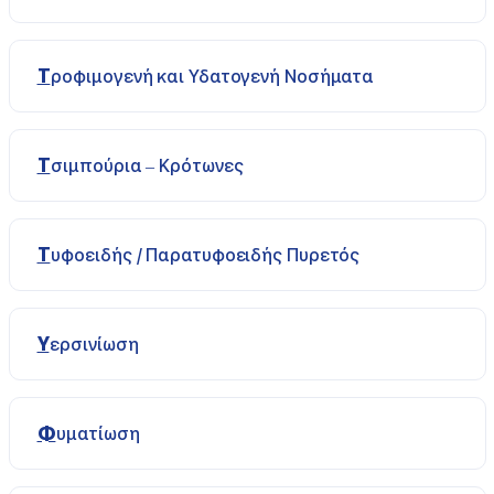
Τροφιμογενή και Υδατογενή Νοσήματα
Τσιμπούρια – Κρότωνες
Τυφοειδής / Παρατυφοειδής Πυρετός
Υερσινίωση
Φυματίωση