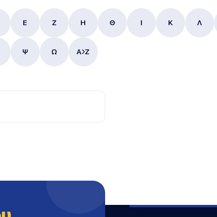
E
Ζ
Η
Θ
Ι
Κ
Λ
Ψ
Ω
A
Z
ου