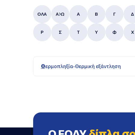
ΟΛΑ
Α
Ω
Α
B
Γ
Δ
Ρ
Σ
Τ
Υ
Φ
Χ
Θερμοπληξία-Θερμική εξάντληση
Ο ΕΟΔΥ
δίπλα σ