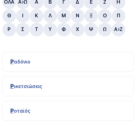
ΟΛΑ
Α
Ω
Α
B
Γ
Δ
E
Ζ
Η
Θ
Ι
Κ
Λ
Μ
Ν
Ξ
Ο
Π
Ρ
Σ
Τ
Υ
Φ
Χ
Ψ
Ω
A
Z
Ραδόνιο
Ρικετσιώσεις
Ροταϊός