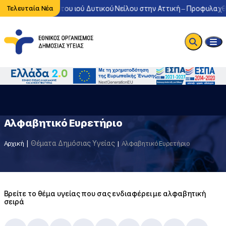
ονη κυκλοφορία του ιού Δυτικού Νείλου στην Αττική – Προφυλαχθε
Τελευταία Νέα
Αλφαβητικό Ευρετήριο
Θέματα Δημόσιας Υγείας
Αρχική
Αλφαβητικό Ευρετήριο
Βρείτε το θέμα υγείας που σας ενδιαφέρει με αλφαβητική
σειρά