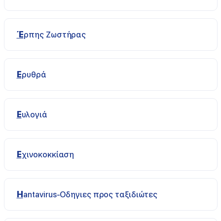
Έρπης Ζωστήρας
Ερυθρά
Ευλογιά
Εχινοκοκκίαση
Ηantavirus-Οδηγιες προς ταξιδιώτες