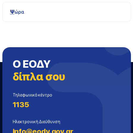
Ψώρα
Ο ΕΟΔΥ
δίπλα σου
Τηλεφωνικό κέντρο
1135
Ηλεκτρονική Διεύθυνση
info@eody.gov.gr