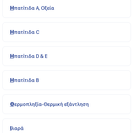
Ηπατίτιδα A, Οξεία
Ηπατίτιδα C
Ηπατίτιδα D & E
Ηπατίτιδα Β
Θερμοπληξία-Θερμική εξάντληση
Ιλαρά