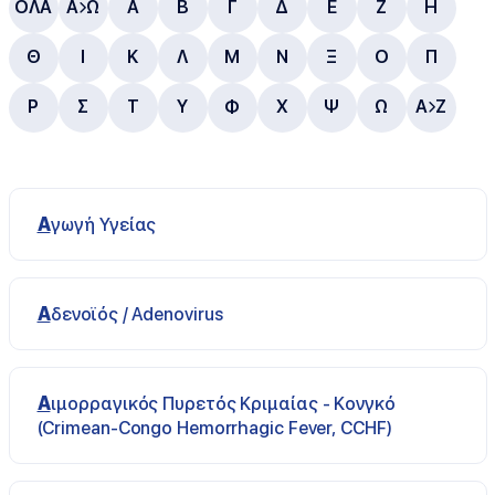
ΟΛΑ
Α
Ω
Α
B
Γ
Δ
E
Ζ
Η
Θ
Ι
Κ
Λ
Μ
Ν
Ξ
Ο
Π
Ρ
Σ
Τ
Υ
Φ
Χ
Ψ
Ω
A
Z
Αγωγή Υγείας
Αδενοϊός / Adenovirus
Αιμορραγικός Πυρετός Κριμαίας - Κονγκό
(Crimean-Congo Hemorrhagic Fever, CCHF)