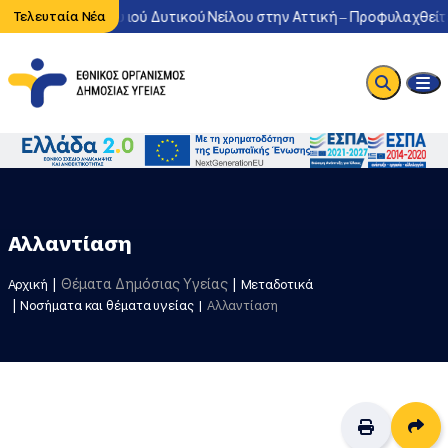
κυκλοφορία του ιού Δυτικού Νείλου στην Αττική – Προφυλαχθείτε α
Τελευταία Νέα
Αλλαντίαση
Θέματα Δημόσιας Υγείας
Αρχική
Μεταδοτικά
Νοσήματα και θέματα υγείας
Αλλαντίαση
Δι