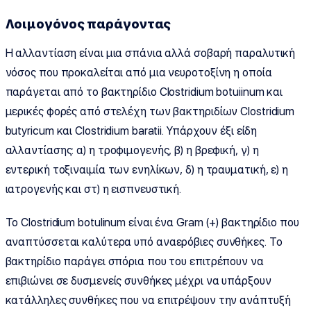
Λοιμογόνος παράγοντας
Η αλλαντίαση είναι μια σπάνια αλλά σοβαρή παραλυτική
νόσος που προκαλείται από μια νευροτοξίνη η οποία
παράγεται από το βακτηρίδιο Clostridium botuiinum και
μερικές φορές από στελέχη των βακτηριδίων Clostridium
butyricum και Clostridium baratii. Υπάρχουν έξι είδη
αλλαντίασης: α) η τροφιμογενής, β) η βρεφική, γ) η
εντερική τοξιναιμία των ενηλίκων, δ) η τραυματική, ε) η
ιατρογενής και στ) η εισπνευστική.
Το Clostridium botulinum είναι ένα Gram (+) βακτηρίδιο που
αναπτύσσεται καλύτερα υπό αναερόβιες συνθήκες. Το
βακτηρίδιο παράγει σπόρια που του επιτρέπουν να
επιβιώνει σε δυσμενείς συνθήκες μέχρι να υπάρξουν
κατάλληλες συνθήκες που να επιτρέψουν την ανάπτυξή