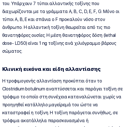
του. Υπάρχουν 7 τύποι αλλαντικής τοξίνης που
διαχωρίζονται με τα γράμματα Α, Β, C, D, E, F, G. Μόνο οι
τύποι Α, Β, Ε και σπάνια ο F προκαλούν νόσο στον
άνθρωπο. Η αλλαντική τοξίνη θεωρείται από τις πιο
θανατηφόρες ουσίες. Η μέση θανατηφόρος δόση (lethal
dose- LD50) είναι 1 ng τοξίνης ανά χιλιόγραμμο βάρους
σώματος.
Κλινική εικόνα και είδη αλλαντίασης
Η τροφιμογενής αλλαντίαση προκύπτει όταν το
Clostridium botulinum αναπτύσσεται και παράγει τοξίνη σε
τρόφιμο το οποίο στη συνέχεια καταναλώνεται χωρίς να
προηγηθεί κατάλληλο μαγείρεμά του ώστε να
καταστραφεί η τοξίνη. Η τοξίνη παράγεται συνήθως, σε
τρόφιμα ακατάλληλα παρασκευασμένα ή