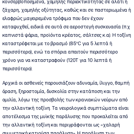
κονσερβοποιημένα, χαμηλής περιεκτικότητας σε αλάτι ή
ζάχαρη, χαμηλής οξύτητας, καθώς και σε παστεριωμένα ή
ελαφρώς μαγειρεμένα τρόφιμα που δεν έχουν
καταψυχθεί, ειδικά σε αυτά σε αεροστεγή συσκευασία (π.χ
καπνιστά ψάρια, προϊόντα κρέατος, σάλτσες κ.α). Η τοξίνη
καταστρέφεται με το βρασμό (85°C για 5 λεπτά ή
περισσότερο), ενώ τα σπόρια απαιτούν περισσότερο
χρόνο για να καταστραφούν (120Τ για 10 λεπτά ή
περισσότερο).
Αρχικά οι ασθενείς παρουσιάζουν αδυναμία, ίλιγγο, θαμπή
όραση, ξηροστομία, δυσκολία στην κατάποση και την
ομιλία, λόγω της προσβολής των κρανιακών νεύρων από
την αλλαντική τοξίνη. Τα νευρολογικά συμπτώματα είναι
αποτέλεσμα της μυϊκής παράλυσης που προκαλείται από
την αλλαντική τοξίνη και περιγράφονται ως «χαλαρή
συμμετρική κατιούσα παράλυση». Η παράλυση των