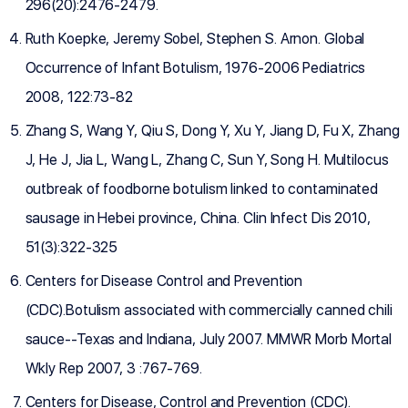
296(20):2476-2479.
Ruth Koepke, Jeremy Sobel, Stephen S. Arnon. Global
Occurrence of Infant Botulism, 1976-2006 Pediatrics
2008, 122:73-82
Zhang S, Wang Y, Qiu S, Dong Y, Xu Y, Jiang D, Fu X, Zhang
J, He J, Jia L, Wang L, Zhang C, Sun Y, Song H. Multilocus
outbreak of foodborne botulism linked to contaminated
sausage in Hebei province, China. Clin Infect Dis 2010,
51(3):322-325
Centers for Disease Control and Prevention
(CDC).Botulism associated with commercially canned chili
sauce--Texas and Indiana, July 2007. MMWR Morb Mortal
Wkly Rep 2007, 3 :767-769.
Centers for Disease, Control and Prevention (CDC).