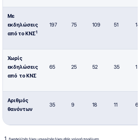
Με
εκδηλώσεις
197
75
109
51
1
1
από το ΚΝΣ
Χωρίς
εκδηλώσεις
65
25
52
35
1
από το ΚΝΣ
Αριθμός
35
9
18
11
6
θανόντων
Εγκεφαλίτιδα ή/και μηνιγγίτιδα ή/και οξεία χαλαρή παράλυση.