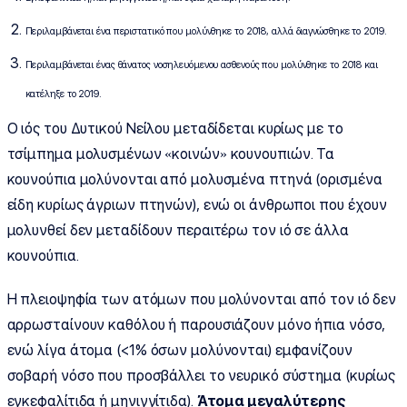
Περιλαμβάνεται ένα περιστατικό που μολύνθηκε το 2018, αλλά διαγνώσθηκε το 2019.
Περιλαμβάνεται ένας θάνατος νοσηλευόμενου ασθενούς που μολύνθηκε το 2018 και
κατέληξε το 2019.
Ο ιός του Δυτικού Νείλου μεταδίδεται κυρίως με το
τσίμπημα μολυσμένων «κοινών» κουνουπιών. Τα
κουνούπια μολύνονται από μολυσμένα πτηνά (ορισμένα
είδη κυρίως άγριων πτηνών), ενώ οι άνθρωποι που έχουν
μολυνθεί δεν μεταδίδουν περαιτέρω τον ιό σε άλλα
κουνούπια.
Η πλειοψηφία των ατόμων που μολύνονται από τον ιό δεν
αρρωσταίνουν καθόλου ή παρουσιάζουν μόνο ήπια νόσο,
ενώ λίγα άτομα (<1% όσων μολύνονται) εμφανίζουν
σοβαρή νόσο που προσβάλλει το νευρικό σύστημα (κυρίως
εγκεφαλίτιδα ή μηνιγγίτιδα).
Άτομα μεγαλύτερης