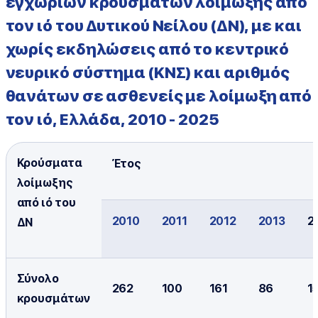
εγχώριων κρουσμάτων λοίμωξης από
τον ιό του Δυτικού Νείλου (ΔΝ), με και
χωρίς εκδηλώσεις από το κεντρικό
νευρικό σύστημα (ΚΝΣ) και αριθμός
θανάτων σε ασθενείς με λοίμωξη από
τον ιό, Ελλάδα, 2010 - 2025
Κρούσματα
Έτος
λοίμωξης
από ιό του
2010
2011
2012
2013
2
ΔΝ
Σύνολο
262
100
161
86
1
κρουσμάτων