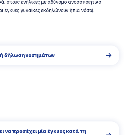
νά, στους ενήλικες με αδύναμο ανοσοποιητικό
ι έγκυες γυναίκες εκδηλώνουν ήπια νόσο).
κή δήλωση νοσημάτων
ι να προσέχει μία έγκυος κατά τη