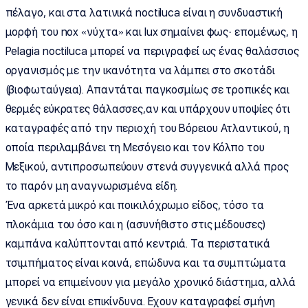
πέλαγο, και στα λατινικά noctiluca είναι η συνδυαστική
μορφή του nox «νύχτα» και lux σημαίνει φως· επομένως, η
Pelagia noctiluca μπορεί να περιγραφεί ως ένας θαλάσσιος
οργανισμός με την ικανότητα να λάμπει στο σκοτάδι
(βιοφωταύγεια). Απαντάται παγκοσμίως σε τροπικές και
θερμές εύκρατες θάλασσες,αν και υπάρχουν υποψίες ότι
καταγραφές από την περιοχή του Βόρειου Ατλαντικού, η
οποία περιλαμβάνει τη Μεσόγειο και τον Κόλπο του
Μεξικού, αντιπροσωπεύουν στενά συγγενικά αλλά προς
το παρόν μη αναγνωρισμένα είδη.
Ένα αρκετά μικρό και ποικιλόχρωμο είδος, τόσο τα
πλοκάμια του όσο και η (ασυνήθιστο στις μέδουσες)
καμπάνα καλύπτονται από κεντριά. Τα περιστατικά
τσιμπήματος είναι κοινά, επώδυνα και τα συμπτώματα
μπορεί να επιμείνουν για μεγάλο χρονικό διάστημα, αλλά
γενικά δεν είναι επικίνδυνα. Εχουν καταγραφεί σμήνη