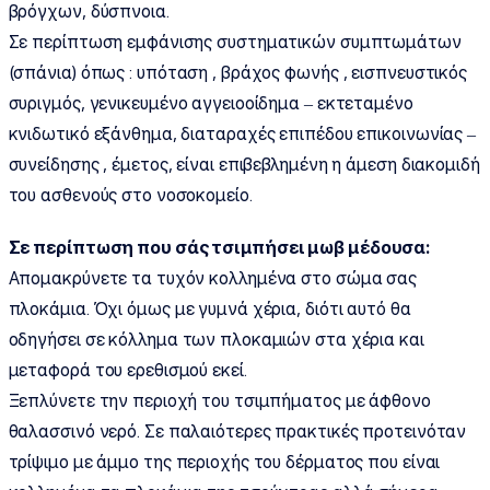
βρόγχων, δύσπνοια.
Σε περίπτωση εμφάνισης συστηματικών συμπτωμάτων
(σπάνια) όπως : υπόταση , βράχος φωνής , εισπνευστικός
συριγμός, γενικευμένο αγγειοοίδημα – εκτεταμένο
κνιδωτικό εξάνθημα, διαταραχές επιπέδου επικοινωνίας –
συνείδησης , έμετος, είναι επιβεβλημένη η άμεση διακομιδή
του ασθενούς στο νοσοκομείο.
Σε περίπτωση που σάς τσιμπήσει μωβ μέδουσα:
Απομακρύνετε τα τυχόν κολλημένα στο σώμα σας
πλοκάμια. Όχι όμως με γυμνά χέρια, διότι αυτό θα
οδηγήσει σε κόλλημα των πλοκαμιών στα χέρια και
μεταφορά του ερεθισμού εκεί.
Ξεπλύνετε την περιοχή του τσιμπήματος με άφθονο
θαλασσινό νερό. Σε παλαιότερες πρακτικές προτεινόταν
τρίψιμο με άμμο της περιοχής του δέρματος που είναι