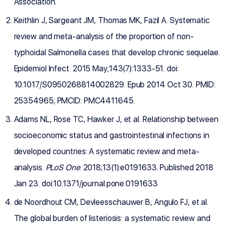
Association.
Keithlin J, Sargeant JM, Thomas MK, Fazil A. Systematic
review and meta-analysis of the proportion of non-
typhoidal Salmonella cases that develop chronic sequelae.
Epidemiol Infect. 2015 May;143(7):1333-51. doi:
10.1017/S0950268814002829. Epub 2014 Oct 30. PMID:
25354965; PMCID: PMC4411645.
Adams NL, Rose TC, Hawker J, et al. Relationship between
socioeconomic status and gastrointestinal infections in
developed countries: A systematic review and meta-
analysis.
PLoS One
. 2018;13(1):e0191633. Published 2018
Jan 23. doi:10.1371/journal.pone.0191633
de Noordhout CM, Devleesschauwer B, Angulo FJ, et al.
The global burden of listeriosis: a systematic review and