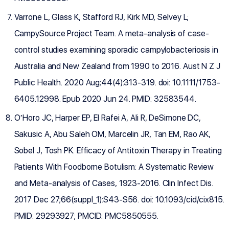
Varrone L, Glass K, Stafford RJ, Kirk MD, Selvey L;
CampySource Project Team. A meta-analysis of case-
control studies examining sporadic campylobacteriosis in
Australia and New Zealand from 1990 to 2016. Aust N Z J
Public Health. 2020 Aug;44(4):313-319. doi: 10.1111/1753-
6405.12998. Epub 2020 Jun 24. PMID: 32583544.
O’Horo JC, Harper EP, El Rafei A, Ali R, DeSimone DC,
Sakusic A, Abu Saleh OM, Marcelin JR, Tan EM, Rao AK,
Sobel J, Tosh PK. Efficacy of Antitoxin Therapy in Treating
Patients With Foodborne Botulism: A Systematic Review
and Meta-analysis of Cases, 1923-2016. Clin Infect Dis.
2017 Dec 27;66(suppl_1):S43-S56. doi: 10.1093/cid/cix815.
PMID: 29293927; PMCID: PMC5850555.