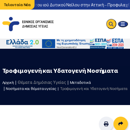
η κυκλοφορία του ιού Δυτικού Νείλου στην Αττική – Προφυλαχθείτ
Τελευταία Νέα
Τροφιμογενή και Υδατογενή Νοσήματα
Θέματα Δημόσιας Υγείας
Αρχική
Μεταδοτικά
Νοσήματα και θέματα υγείας
Τροφιμογενή και Υδατογενή Νοσήματα
Δι