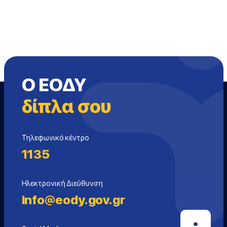
Ο ΕΟΔΥ
δίπλα σου
Τηλεφωνικό κέντρο
1135
Ηλεκτρονική Διεύθυνση
info@eody.gov.gr