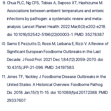
Chua PLC, Ng CFS, Tobias A, Seposo XT, Hashizume M.
Associations between ambient temperature and enteric
infections by pathogen: a systematic review and meta-
analysis. Lancet Planet Health. 2022 Mar;6(3):e202-e218.
doi: 10.1016/S2542-5196(22)00003-1. PMID: 35278387.
Sarno E Pezzutto D, Rossi M, Liebana E, Rizzi V. A Review of
Significant European Foodborne Outbreaks in the Last
Decade. J Food Prot. 2021 Dec 1;84(12):2059-2070. doi:
10.4315/JFP-21-096. PMID: 34197583.
Jones TF, Yackley J. Foodborne Disease Outbreaks in the
United States: A Historical Overview. Foodborne Pathog
Dis. 2018 Jan;15(1):11-15. doi: 10.1089/fpd.2017.2388. PMID:
29337607.