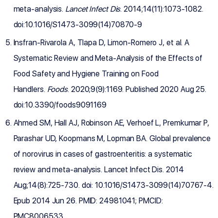
meta-analysis.
Lancet Infect Dis
. 2014;14(11):1073-1082.
doi:10.1016/S1473-3099(14)70870-9
Insfran-Rivarola A, Tlapa D, Limon-Romero J, et al. A
Systematic Review and Meta-Analysis of the Effects of
Food Safety and Hygiene Training on Food
Handlers.
Foods
. 2020;9(9):1169. Published 2020 Aug 25.
doi:10.3390/foods9091169
Ahmed SM, Hall AJ, Robinson AE, Verhoef L, Premkumar P,
Parashar UD, Koopmans M, Lopman BA. Global prevalence
of norovirus in cases of gastroenteritis: a systematic
review and meta-analysis. Lancet Infect Dis. 2014
Aug;14(8):725-730. doi: 10.1016/S1473-3099(14)70767-4.
Epub 2014 Jun 26. PMID: 24981041; PMCID:
PMC8006533.